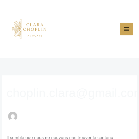
Aller
au
contenu
Rechercher :
choplin.clara@gmail.co
Il semble que nous ne pouvons pas trouver le contenu