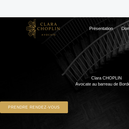
Aller
au
contenu
Présentation
Dom
Clara CHOPLIN
Avocate au barreau de Bor
PRENDRE RENDEZ-VOUS